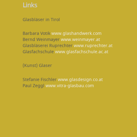
Links
Glasbläser in Tirol
Barbara Votik
www.glashandwerk.com
Bernd Weinmayer
www.weinmayer.at
Glasbläserei Ruprechter
www.ruprechter.at
Glasfachschule
www.glasfachschule.ac.at
(Kunst) Glaser
Stefanie Fischler
www.glasdesign.co.at
Paul Zeggl
www.vitra-glasbau.com