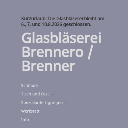
Kurzurlaub: Die Glasbläserei bleibt am
6., 7. und 10.8.2026 geschlossen.
Glasbläserei
Brennero /
Brenner
Schmuck
Tisch und Fest
Spezialanfertigungen
Werkstatt
Info